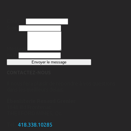
Courriel
Sujet
Message
6+2=
CONTACTEZ-NOUS
Il nous fera plaisir de répondre à vos questions
dans les meilleurs délais.
Ébenisterie Renaud Grenier
1646 Bd Frontenac
THETFORD MINES, Qc.
Tél.:
418.338.10285