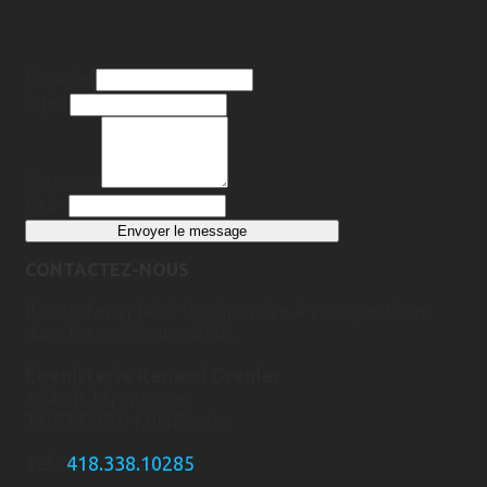
Courriel
Sujet
Message
6+2=
CONTACTEZ-NOUS
Il nous fera plaisir de répondre à vos questions
dans les meilleurs délais.
Ébenisterie Renaud Grenier
1646 Bd Frontenac
THETFORD MINES, Qc.
Tél.:
418.338.10285