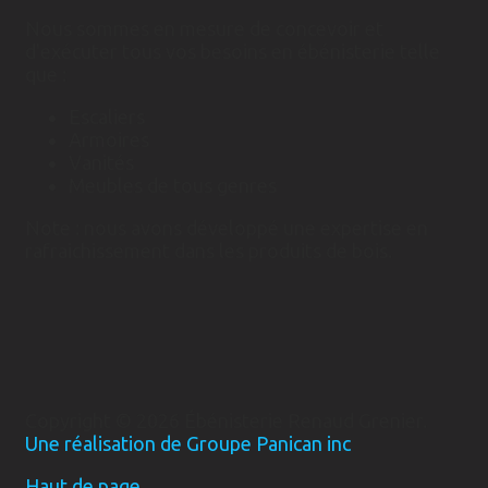
Nous sommes en mesure de concevoir et
d'exécuter tous vos besoins en ébénisterie telle
que :
Escaliers
Armoires
Vanités
Meubles de tous genres
Note : nous avons développé une expertise en
rafraichissement dans les produits de bois.
Copyright © 2026 Ébénisterie Renaud Grenier.
Une réalisation de Groupe Panican inc
Haut de page