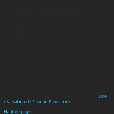
organisation.
Nous sommes en mesure de concevoir et d'exécuter
tous vos besoins en ébénisterie telle que :
Escaliers
Armoires
Vanités
Meubles de tous genres
Note : nous avons développé une expertise en
rafraichissement dans les produits de bois.
Copyright © 2026 Ébénisterie Renaud Grenier.
Une
réalisation de Groupe Panican inc
Haut de page