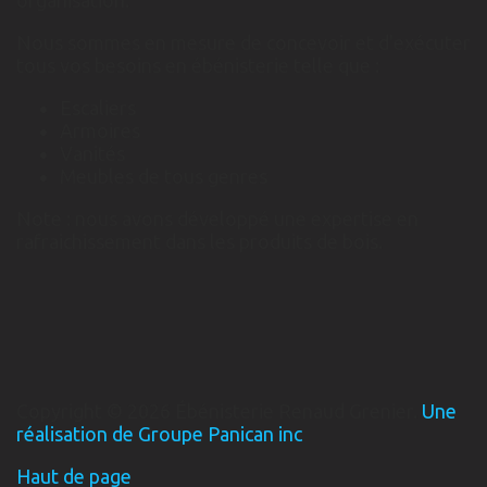
organisation.
Nous sommes en mesure de concevoir et d'exécuter
tous vos besoins en ébénisterie telle que :
Escaliers
Armoires
Vanités
Meubles de tous genres
Note : nous avons développé une expertise en
rafraichissement dans les produits de bois.
Copyright © 2026 Ébénisterie Renaud Grenier.
Une
réalisation de Groupe Panican inc
Haut de page