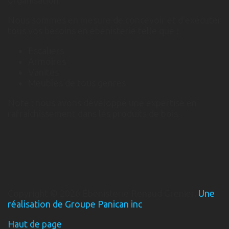
organisation.
Nous sommes en mesure de concevoir et d'exécuter
tous vos besoins en ébénisterie telle que :
Escaliers
Armoires
Vanités
Meubles de tous genres
Note : nous avons développé une expertise en
rafraichissement dans les produits de bois.
Copyright © 2026 Ébénisterie Renaud Grenier.
Une
réalisation de Groupe Panican inc
Haut de page