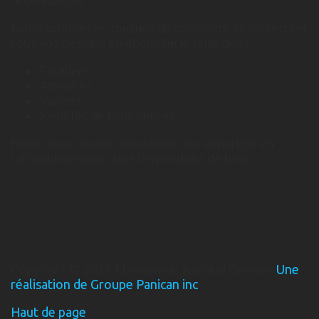
organisation.
Nous sommes en mesure de concevoir et d'exécuter
tous vos besoins en ébénisterie telle que :
Escaliers
Armoires
Vanités
Meubles de tous genres
Note : nous avons développé une expertise en
rafraichissement dans les produits de bois.
Copyright © 2026 Ébénisterie Renaud Grenier.
Une
réalisation de Groupe Panican inc
Haut de page