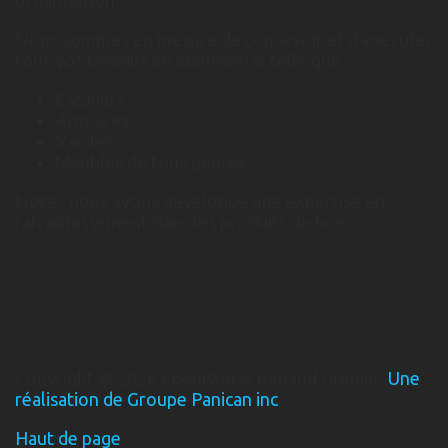
organisation.
Nous sommes en mesure de concevoir et d'exécuter
tous vos besoins en ébénisterie telle que :
Escaliers
Armoires
Vanités
Meubles de tous genres
Note : nous avons développé une expertise en
rafraichissement dans les produits de bois.
Copyright © 2026 Ébénisterie Renaud Grenier.
Une
réalisation de Groupe Panican inc
Haut de page