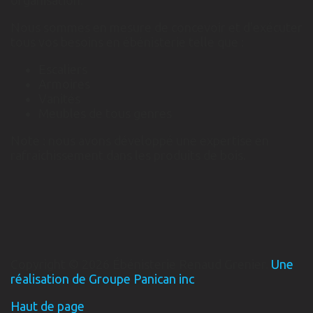
organisation.
Nous sommes en mesure de concevoir et d'exécuter
tous vos besoins en ébénisterie telle que :
Escaliers
Armoires
Vanités
Meubles de tous genres
Note : nous avons développé une expertise en
rafraichissement dans les produits de bois.
Copyright © 2026 Ébénisterie Renaud Grenier.
Une
réalisation de Groupe Panican inc
Haut de page